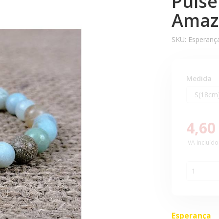
Pulse
Amaz
SKU:
Esperanç
Medida
4,60
IVA incluído
Esperança