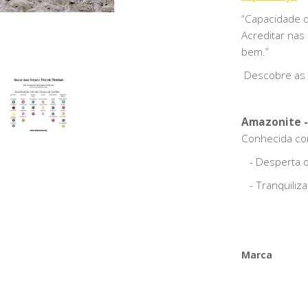
“Capacidade d
Acreditar nas
bem.”
Descobre as
Amazonite -
Conhecida com
- Desperta o 
- Tranquiliz
Marca
Características