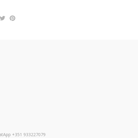
WhatApp +351 933227079