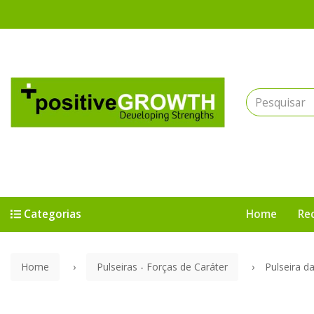
Bem vindo(a) à Positive Growth: Recursos, Pulseiras e Espiritualidade
Categorias
Home
Re
Home
Pulseiras - Forças de Caráter
Pulseira d