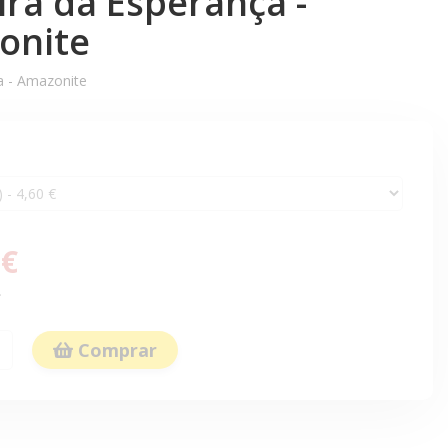
ira da Esperança -
onite
a - Amazonite
 €
.
Comprar