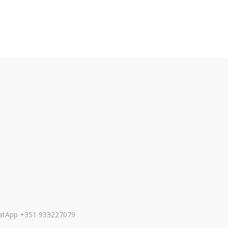
WhatApp +351 933227079