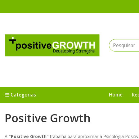
Bem vindo(a) à Positive Growth: Recursos, Pulseiras e Espiritualidade
Categorias
Home
Re
Positive Growth
Positive
A
"Positive Growth"
trabalha para aproximar a Psicologia Positiv