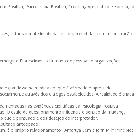
gem Positiva, Psicoterapia Positiva, Coaching Apreciativo e Formaç
es, virtuosamente inspiradas e comprometidas com a construção de
r emergir o Florescimento Humano de pessoas e organizações.
vo expande-se na medida em que é afirmado e apreciado.
socialmente através dos diálogos estabelecidos. A realidade é criada
mentadas nas evidências científicas da Psicologia Positiva.
ão. O estilo de questionamento influencia o sentido da mudança.
do que é pontuado e dos desejos do interpretador.
esultado antecipado.
 é o próprio relacionamento”. Amartya Sem e John Mill” Principios: 