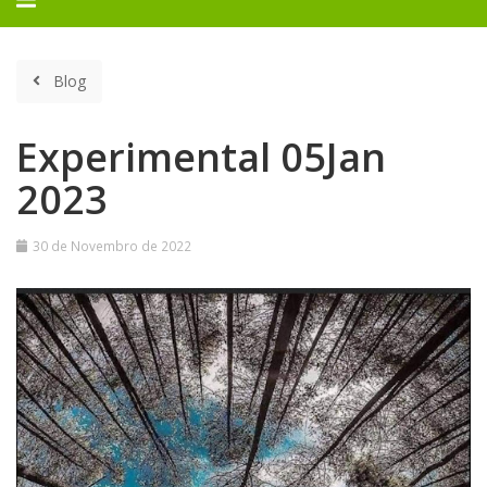
navegação
Blog
Experimental 05Jan
2023
Experimental
30 de Novembro de 2022
05Jan
2023