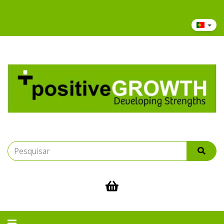
Bem vindo(a) à Positive Growth: Recursos, Pulseiras e Espiritualidade
Alternar